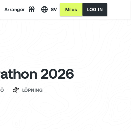
Arrangör
SV
Miles
LOG IN
athon 2026
MÖ
LÖPNING