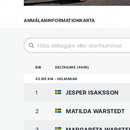
ANMÄLAN
INFORMATION
KARTA
BIB
DELTAGARE
(
4465
)
42.195 KM - HELMARAN
1
JESPER ISAKSSON
2
MATILDA WARSTEDT
3
MARGARETA WARSTE