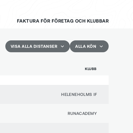
FAKTURA FÖR FÖRETAG OCH KLUBBAR
VISA ALLA DISTANSER
ALLA KÖN
KLUBB
42.195 km - Helmaran
Man
21.097 km - Halvmaran
Kvinna
HELENEHOLMS IF
VISA ALLA DISTANSER
Annat
RUNACADEMY
Alla kön