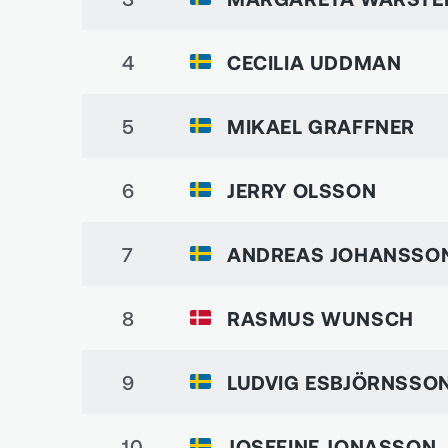
4
CECILIA UDDMAN
5
MIKAEL GRAFFNER
6
JERRY OLSSON
7
ANDREAS JOHANSSO
8
RASMUS WUNSCH
9
LUDVIG ESBJÖRNSSO
10
JOSEFINE JONASSON