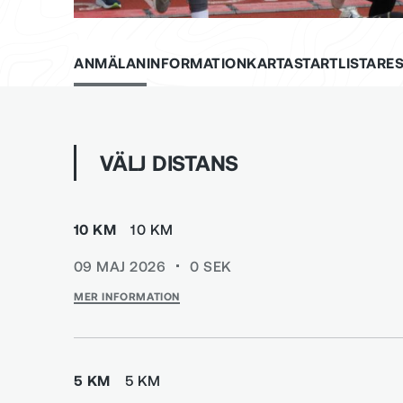
ANMÄLAN
INFORMATION
KARTA
STARTLISTA
RES
VÄLJ DISTANS
10 KM
10 KM
09 MAJ 2026
0
SEK
MER INFORMATION
5 KM
5 KM