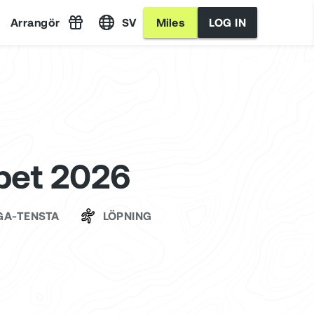
Arrangör
SV
Miles
LOG IN
pet 2026
GA-TENSTA
LÖPNING