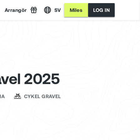
Arrangör
SV
Miles
LOG IN
vel 2025
NA
CYKEL GRAVEL