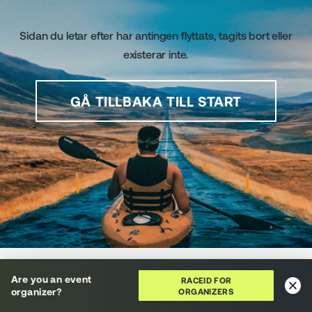
Sidan du letar efter har antingen flyttats, tagits bort eller
existerar inte.
GÅ TILLBAKA TILL START
RaceID använder cookies för att ge dig en fantastisk
Are you an event
användarupplevelse. Genom att använda den här
RACEID FOR
organizer?
ORGANIZERS
webbplatsen godkänner du vår
cookiepolicy