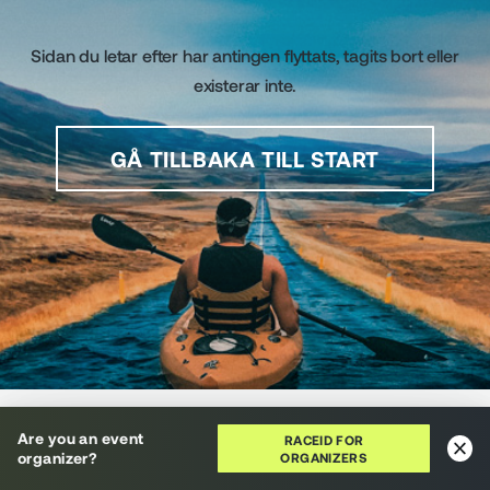
Sidan du letar efter har antingen flyttats, tagits bort eller
existerar inte.
GÅ TILLBAKA TILL START
RaceID använder cookies för att ge dig en fantastisk
Are you an event
användarupplevelse. Genom att använda den här
RACEID FOR
organizer?
ORGANIZERS
webbplatsen godkänner du vår
cookiepolicy