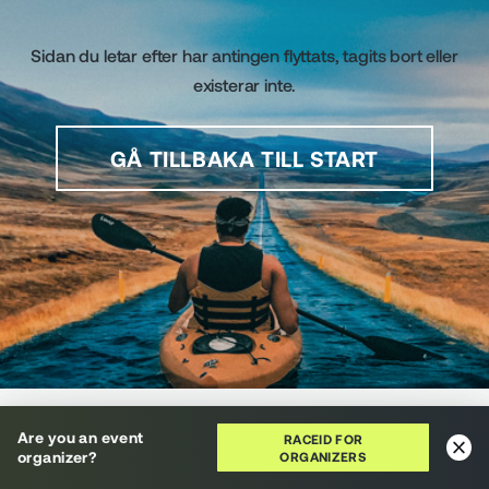
Sidan du letar efter har antingen flyttats, tagits bort eller
existerar inte.
GÅ TILLBAKA TILL START
RaceID använder cookies för att ge dig en fantastisk
Are you an event
användarupplevelse. Genom att använda den här
RACEID FOR
organizer?
ORGANIZERS
webbplatsen godkänner du vår
cookiepolicy