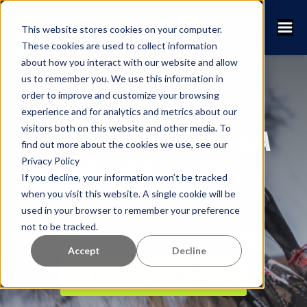
This website stores cookies on your computer.
These cookies are used to collect information
about how you interact with our website and allow
us to remember you. We use this information in
order to improve and customize your browsing
ELEVAR EL
experience and for analytics and metrics about our
visitors both on this website and other media. To
RECORRIDO DE LA
find out more about the cookies we use, see our
Privacy Policy
CARRERA
If you decline, your information won’t be tracked
when you visit this website. A single cookie will be
used in your browser to remember your preference
ESTO ES LO QUE IMPORTA A LOS
not to be tracked.
ATLETAS DE HOY.
Accept
Decline
Empezar a trabajar