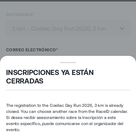
DISTANCIAS
*
CORREO ELECTRÓNICO
*
INSCRIPCIONES YA ESTÁN
CERRADAS
Para participar en esta carrera, necesitas una cuenta.
Introduce tu correo electrónico para continuar.
The registration to the Coeliac Day Run 2026, 3 km is already
closed. You can choose another race from the RaceID calendar.
Si desea recibir asesoramiento sobre la inscripción a este
evento específico, puede comunicarse con el organizador del
evento.
RaceID utiliza cookies para ofrecerte la mejor